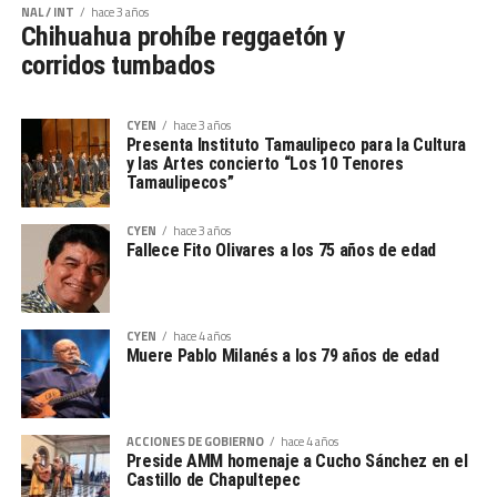
NAL / INT
hace 3 años
Chihuahua prohíbe reggaetón y
corridos tumbados
CYEN
hace 3 años
Presenta Instituto Tamaulipeco para la Cultura
y las Artes concierto “Los 10 Tenores
Tamaulipecos”
CYEN
hace 3 años
Fallece Fito Olivares a los 75 años de edad
CYEN
hace 4 años
Muere Pablo Milanés a los 79 años de edad
ACCIONES DE GOBIERNO
hace 4 años
Preside AMM homenaje a Cucho Sánchez en el
Castillo de Chapultepec