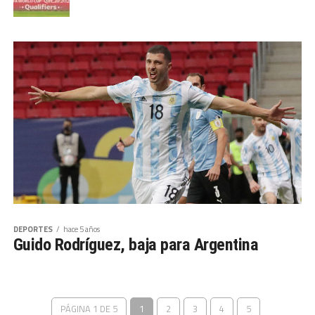
DEPORTES
hace 5 años
Guido Rodríguez, baja para Argentina
PÁGINA 1 DE 5
1
2
3
4
5