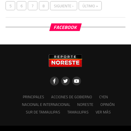
5
6
7
8
SIGUIENTE ›
ÚLTIMO »
FACEBOOK
PRINCIPALES
ACCIONES DE GOBIERNO
CYEN
NACIONAL E INTERNACIONAL
NORESTE
OPINIÓN
SUR DE TAMAULIPAS
TAMAULIPAS
VER MÁS