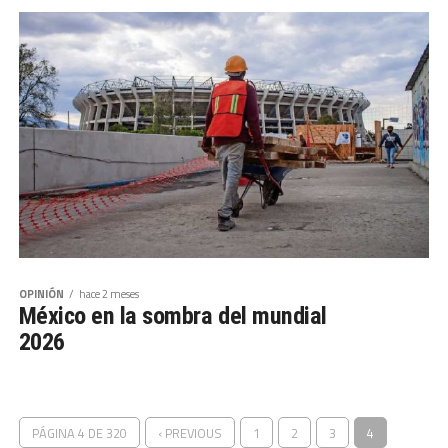
OPINIÓN
hace 2 meses
México en la sombra del mundial
2026
PÁGINA 4 DE 320
‹ PREVIOUS
1
2
3
4