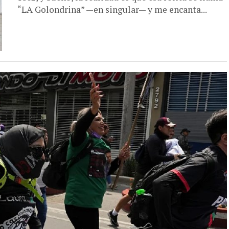
“LA Golondrina” —en singular— y me encanta...