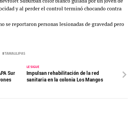
vrolet Suburban color blanco guiada por un joven de
ocidad y al perder el control terminó chocando contra
 no se reportaron personas lesionadas de gravedad pero
TAMAULIPAS
LE SIGUE
APA Sur
Impulsan rehabilitación de la red
vones
sanitaria en la colonia Los Mangos