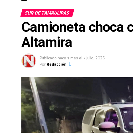
SUR DE TAMAULIPAS
Camioneta choca c
Altamira
Publicado
hace 1 mes
el
7 julio, 2026
Por
Redacción