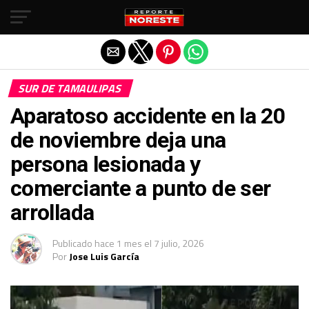
Salir de la versión móvil
SUR DE TAMAULIPAS
Aparatoso accidente en la 20
de noviembre deja una
persona lesionada y
comerciante a punto de ser
arrollada
Publicado
hace 1 mes
el
7 julio, 2026
Por
Jose Luis García