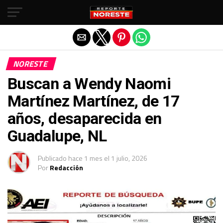
Salir de la versión móvil
NORESTE
Buscan a Wendy Naomi
Martínez Martínez, de 17
años, desaparecida en
Guadalupe, NL
Publicado
hace 1 mes
el
1 julio, 2026
Por
Redacción