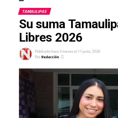
TAMAULIPAS
Su suma Tamaulipa
Libres 2026
Publicado
hace 2 meses
el
11 junio, 2026
Por
Redacción