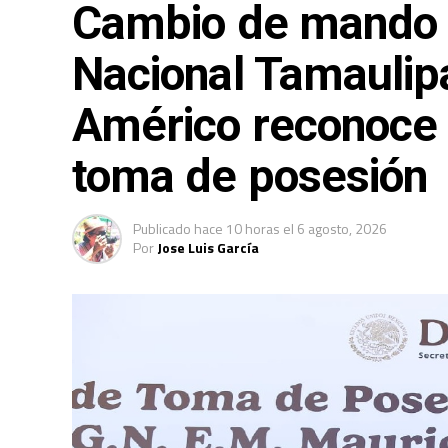
Cambio de mando e
Nacional Tamaulip
Américo reconoce s
toma de posesión
Publicado
hace 10 horas
el
6 agosto, 2026
Por
Jose Luis García