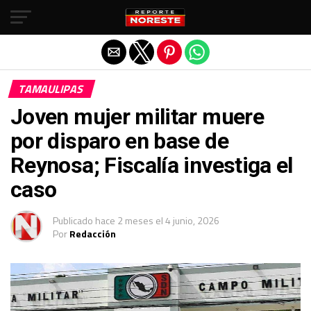
Salir de la versión móvil
TAMAULIPAS
Joven mujer militar muere
por disparo en base de
Reynosa; Fiscalía investiga el
caso
Publicado
hace 2 meses
el
4 junio, 2026
Por
Redacción