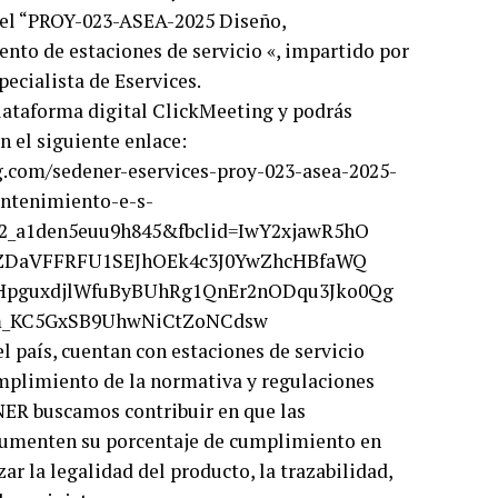
 del “PROY-023-ASEA-2025 Diseño,
nto de estaciones de servicio «, impartido por
pecialista de Eservices.
 plataforma digital ClickMeeting y podrás
n el siguiente enlace:
g.com/sedener-eservices-proy-023-asea-2025-
ntenimiento-e-s-
tv2_a1den5euu9h845&fbclid=IwY2xjawR5hO
ZDaVFFRFU1SEJhOEk4c3J0YwZhcHBfaWQ
guxdjlWfuByBUhRg1QnEr2nODqu3Jko0Qg
_KC5GxSB9UhwNiCtZoNCdsw
país, cuentan con estaciones de servicio
umplimiento de la normativa y regulaciones
ENER buscamos contribuir en que las
 aumenten su porcentaje de cumplimiento en
ar la legalidad del producto, la trazabilidad,