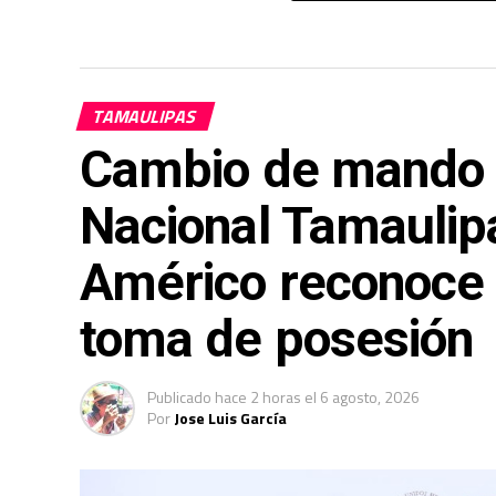
TAMAULIPAS
Cambio de mando e
Nacional Tamaulip
Américo reconoce s
toma de posesión
Publicado
hace 2 horas
el
6 agosto, 2026
Por
Jose Luis García