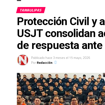
TAMAULIPAS
Protección Civil y 
USJT consolidan a
de respuesta ante
Publicado
hace 3 meses
el
15 mayo, 2026
Por
Redacción