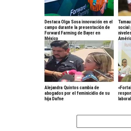
Destaca Olga Sosa innovación en el
Tamaul
campo durante la presentación de
social
Forward Farming de Bayer en
nivele
México
Améri
Alejandra Quintos cambia de
«Forta
abogados por el feminicidio de su
respon
hija Dafne
labora