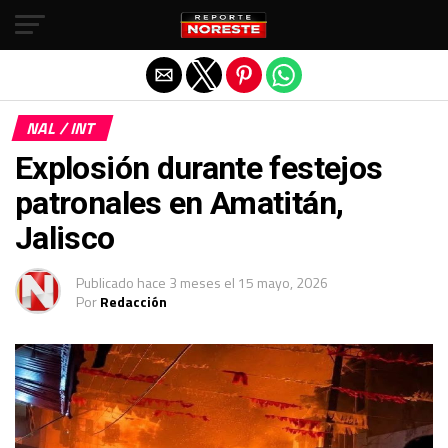
Salir de la versión móvil
NAL / INT
Explosión durante festejos
patronales en Amatitán,
Jalisco
Publicado
hace 3 meses
el
15 mayo, 2026
Por
Redacción