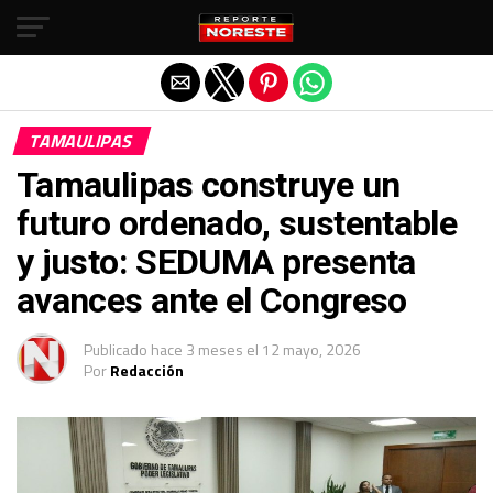
Salir de la versión móvil
TAMAULIPAS
Tamaulipas construye un
futuro ordenado, sustentable
y justo: SEDUMA presenta
avances ante el Congreso
Publicado
hace 3 meses
el
12 mayo, 2026
Por
Redacción