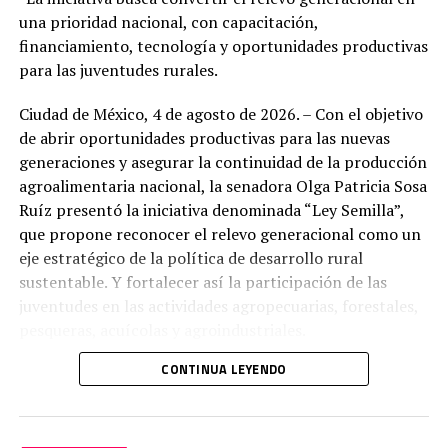
atraviesa un momento decisivo para transformar el
una prioridad nacional, con capacitación,
campo mediante el conocimiento, la innovación y la
financiamiento, tecnología y oportunidades productivas
colaboración entre productores, instituciones públicas,
para las juventudes rurales.
centros de investigación y empresas comprometidas
con el desarrollo agroalimentario.
Ciudad de México, 4 de agosto de 2026. – Con el objetivo
En ese contexto, destacó que el campo mexicano
de abrir oportunidades productivas para las nuevas
enfrenta tres grandes desafíos: elevar la productividad
generaciones y asegurar la continuidad de la producción
con innovación, fortalecer la seguridad alimentaria y
agroalimentaria nacional, la senadora Olga Patricia Sosa
responder a los efectos del cambio climático.
Ruíz presentó la iniciativa denominada “Ley Semilla”,
que propone reconocer el relevo generacional como un
eje estratégico de la política de desarrollo rural
sustentable. Y fortalecer así la participación de las
juventudes en las actividades agropecuarias, forestales,
pesqueras, acuícolas y agroindustriales.
La legisladora por Tamaulipas advirtió que el futuro de
CONTINUA LEYENDO
la producción alimentaria nacional depende de que las
nuevas generaciones encuentren en el campo
oportunidades reales de desarrollo, ingresos dignos,