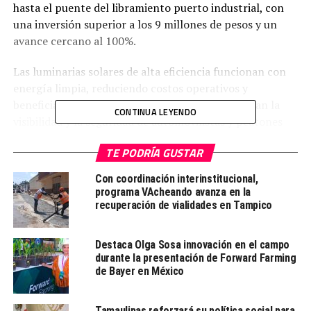
hasta el puente del libramiento puerto industrial, con
una inversión superior a los 9 millones de pesos y un
avance cercano al 100%.
Las luminarias solares de alta eficiencia funcionan con
energía limpia, reduciendo costos operativos y
beneficiando al medio ambiente, mientras mejoran la
CONTINUA LEYENDO
visibilidad y la seguridad de automovilistas y peatones
durante la noche.
TE PODRÍA GUSTAR
Esta obra forma parte de la estrategia estatal para
Con coordinación interinstitucional,
modernizar la infraestructura carretera y promover el
programa VAcheando avanza en la
desarrollo regional sostenible en Tamaulipas.
recuperación de vialidades en Tampico
Destaca Olga Sosa innovación en el campo
TEMAS RELACIONADOS:
ALTAMIRA
PRINCIPAL
PUENTE ROTO
durante la presentación de Forward Farming
TAMAULIPAS
de Bayer en México
LE SIGUE
Despiden con honores a policías de la Guardia Estatal
Tamaulipas reforzará su política social para