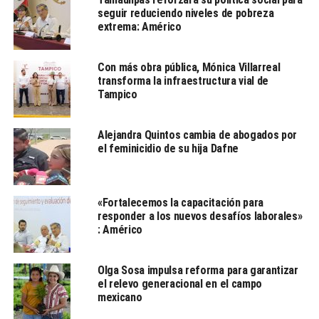
caídos en cumplimiento de su deber en Reynosa
seguir reduciendo niveles de pobreza
extrema: Américo
NO TE PIERDAS
Impulsa Secretaría de Finanzas regularización del
transporte público para mejorar el servicio a las familias
Con más obra pública, Mónica Villarreal
tamaulipecas
transforma la infraestructura vial de
Tampico
Redacción
Alejandra Quintos cambia de abogados por
el feminicidio de su hija Dafne
Desde la redacción.
«Fortalecemos la capacitación para
responder a los nuevos desafíos laborales»
: Américo
Olga Sosa impulsa reforma para garantizar
el relevo generacional en el campo
mexicano