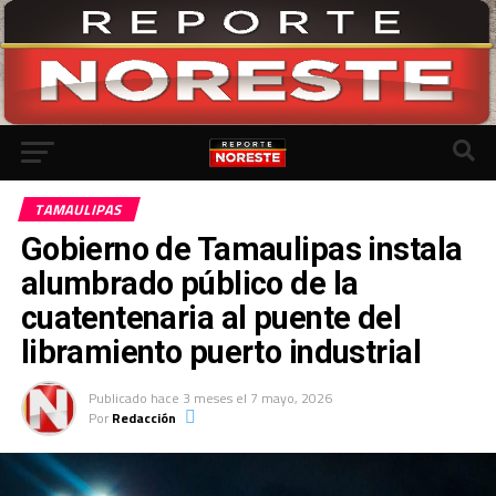
Ir a la versión móvil
TAMAULIPAS
Gobierno de Tamaulipas instala
alumbrado público de la
cuatentenaria al puente del
libramiento puerto industrial
Publicado
hace 3 meses
el
7 mayo, 2026
Por
Redacción