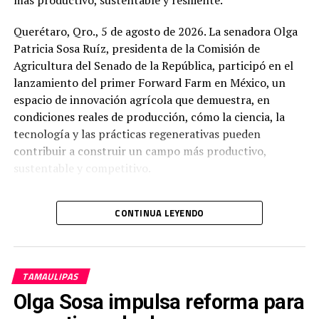
más productivo, sustentable y resiliente.
Querétaro, Qro., 5 de agosto de 2026. La senadora Olga
Patricia Sosa Ruíz, presidenta de la Comisión de
Agricultura del Senado de la República, participó en el
lanzamiento del primer Forward Farm en México, un
espacio de innovación agrícola que demuestra, en
condiciones reales de producción, cómo la ciencia, la
tecnología y las prácticas regenerativas pueden
contribuir a construir un campo más productivo,
sustentable y competitivo.
CONTINUA LEYENDO
La congresista consideró que la transformación del
campo requiere poner la ciencia y la tecnología al
servicio de quienes producen nuestros alimentos y
afirmó que innovar significa producir más con menos
TAMAULIPAS
recursos, cuidar el agua, proteger nuestros suelos y
Olga Sosa impulsa reforma para
generar mayor bienestar para las familias rurales.