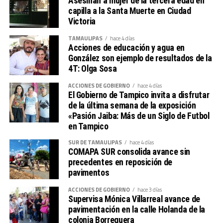
Asesinan a mujer de la tercera edad en
últimos días», señaló.
capilla a la Santa Muerte en Ciudad
Destacó que, estas últimas semanas se han atendido
Victoria
alrededor de 250 reportes
TAMAULIPAS
hace 4 días
por interrupción del suministro eléctrico y que han sido
Acciones de educación y agua en
registradas en diversos
González son ejemplo de resultados de la
puntos del estado, incluso en algunos casos, equipos de
4T: Olga Sosa
la SEDENER han
ACCIONES DE GOBIERNO
hace 4 días
brindado el acompañamiento para verificar los trabajos
El Gobierno de Tampico invita a disfrutar
y el restablecimiento de la
de la última semana de la exposición
energía eléctrica.
«Pasión Jaiba: Más de un Siglo de Futbol
Precisó que esta cifra no representa necesariamente el
en Tampico
mismo número de sitios
SUR DE TAMAULIPAS
hace 4 días
afectados, ya que, en muchos casos, varios ciudadanos
COMAPA SUR consolida avance sin
reportan una misma
precedentes en reposición de
interrupción del servicio resultado de una misma
pavimentos
contingencia.
ACCIONES DE GOBIERNO
hace 3 días
El secretario comentó, que este lunes, se realizó una
Supervisa Mónica Villarreal avance de
reunión nacional en las
pavimentación en la calle Holanda de la
instalaciones de la Comisión Federal de Electricidad,
colonia Borreguera