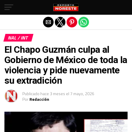
Salir de la versión móvil
NAL / INT
El Chapo Guzmán culpa al
Gobierno de México de toda la
violencia y pide nuevamente
su extradición
Publicado
hace 3 meses
el
7 mayo, 2026
Por
Redacción