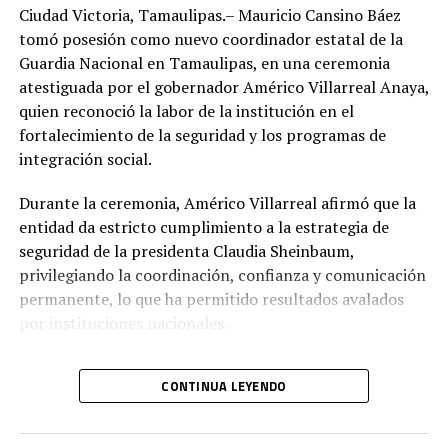
Ciudad Victoria, Tamaulipas.– Mauricio Cansino Báez
tomó posesión como nuevo coordinador estatal de la
Guardia Nacional en Tamaulipas, en una ceremonia
atestiguada por el gobernador Américo Villarreal Anaya,
quien reconoció la labor de la institución en el
fortalecimiento de la seguridad y los programas de
integración social.
Durante la ceremonia, Américo Villarreal afirmó que la
entidad da estricto cumplimiento a la estrategia de
seguridad de la presidenta Claudia Sheinbaum,
privilegiando la coordinación, confianza y comunicación
permanente, lo que ha permitido resultados avalados
por instituciones nacionales.
Destacó el papel fundamental de la Guardia Nacional en
CONTINUA LEYENDO
la generación de inteligencia y el incremento de
elementos, junto con la Guardia Estatal, para labores de
disuasión, prevención y atención de hechos delictivos.