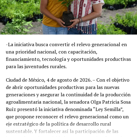
la soberanía alimentaria del país mediante un campo
más productivo, sustentable y resiliente, capaz de
garantizar alimentos suficientes para la población y
mejores oportunidades para las y los productores.
Durante el recorrido por el Rancho Hontoria, en el
estado de Querétaro, la legisladora destacó que México
-La iniciativa busca convertir el relevo generacional en
atraviesa un momento decisivo para transformar el
una prioridad nacional, con capacitación,
campo mediante el conocimiento, la innovación y la
financiamiento, tecnología y oportunidades productivas
colaboración entre productores, instituciones públicas,
para las juventudes rurales.
centros de investigación y empresas comprometidas
con el desarrollo agroalimentario.
Ciudad de México, 4 de agosto de 2026. – Con el objetivo
En ese contexto, destacó que el campo mexicano
de abrir oportunidades productivas para las nuevas
enfrenta tres grandes desafíos: elevar la productividad
generaciones y asegurar la continuidad de la producción
con innovación, fortalecer la seguridad alimentaria y
agroalimentaria nacional, la senadora Olga Patricia Sosa
responder a los efectos del cambio climático.
Ruíz presentó la iniciativa denominada “Ley Semilla”,
que propone reconocer el relevo generacional como un
eje estratégico de la política de desarrollo rural
sustentable. Y fortalecer así la participación de las