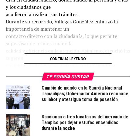
y los ciudadanos que
acudieron a realizar sus trámites.
Durante su recorrido, Villegas González enfatizó la
importancia de mantener un
contacto directo con la ciudadanía, lo que permite
supervisar de primera mano la
calidad y eficiencia en la atención. Asimismo, escuchó las
sugerencias y
CONTINUA LEYENDO
comentarios de las y los usuarios, fortaleciendo la
retroalimentación que
TE PODRÍA GUSTAR
contribuye a mejorar los servicios públicos.
Indicó que estas acciones reflejan el compromiso del
Cambio de mando en la Guardia Nacional
Tamaulipas; Gobernador Américo reconoce
Gobierno del Estado,
su labor y atestigua toma de posesión
encabezado por Américo Villarreal Anaya, de ofrecer
una administración cercana,
transparente y eficiente. La supervisión constante y la
Sancionan a tres locatarios del mercado de
Tampico por dejar estufas encendidas
atención directa forman
durante la noche
parte de una estrategia integral para garantizar que los