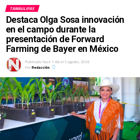
TAMAULIPAS
El general Andrés Ojeda Ramírez tomó la protesta al
Destaca Olga Sosa innovación
nuevo coordinador, quien cuenta con amplia trayectoria
militar.
en el campo durante la
presentación de Forward
Farming de Bayer en México
Publicado
hace 1 día
el
5 agosto, 2026
Por
Redacción