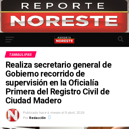
Ir a la versión móvil
TAMAULIPAS
Realiza secretario general de
Gobierno recorrido de
supervisión en la Oficialía
Primera del Registro Civil de
Ciudad Madero
Publicado
hace 4 meses
el
9 abril, 2026
Por
Redacción