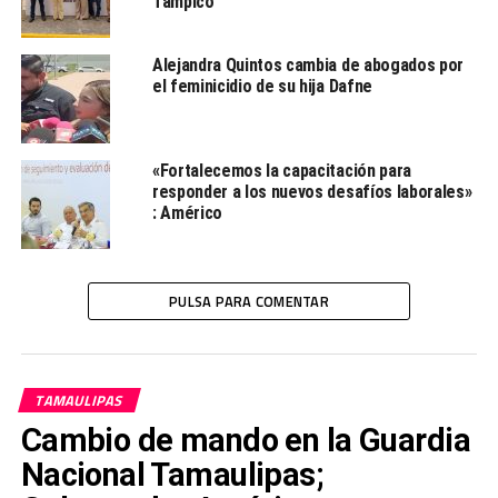
Tampico
NO TE PIERDAS
Llera, con aguas cristalinas y aventura sin límites: Sectur
Alejandra Quintos cambia de abogados por
el feminicidio de su hija Dafne
Redacción
«Fortalecemos la capacitación para
Desde la redacción.
responder a los nuevos desafíos laborales»
: Américo
PULSA PARA COMENTAR
TAMAULIPAS
Cambio de mando en la Guardia
Nacional Tamaulipas;