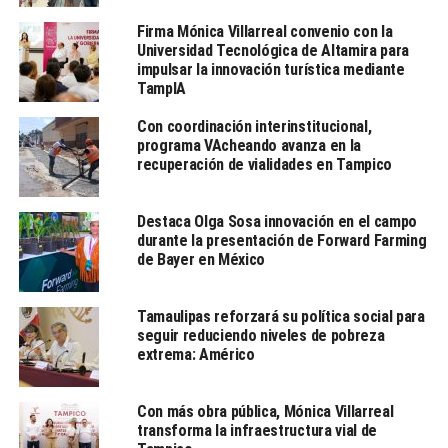
trámites y servicios lleguen
de manera oportuna y con calidad a todas las familias
Firma Mónica Villarreal convenio con la
Universidad Tecnológica de Altamira para
tamaulipecas.
impulsar la innovación turística mediante
El secretario general de Gobierno reiteró que estas
TampIA
visitas forman parte de un
esfuerzo continuo por reforzar la profesionalización del
Con coordinación interinstitucional,
programa VAcheando avanza en la
personal, optimizar los
recuperación de vialidades en Tampico
procesos internos y asegurar que cada ciudadano reciba
un trato digno y
respetuoso, consolidando así un gobierno humano,
Destaca Olga Sosa innovación en el campo
durante la presentación de Forward Farming
accesible y enfocado en el
de Bayer en México
bienestar de la población.
Tamaulipas reforzará su política social para
seguir reduciendo niveles de pobreza
TEMAS RELACIONADOS:
TAMAULIPAS
extrema: Américo
LE SIGUE
Senadora Olga Sosa propone protocolo nacional contra
Con más obra pública, Mónica Villarreal
trata de personas y delitos sexuales en hoteles
transforma la infraestructura vial de