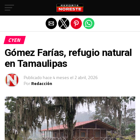
Salir de la versión móvil
CYEN
Gómez Farías, refugio natural
en Tamaulipas
Publicado
hace 4 meses
el
2 abril, 2026
Por
Redacción