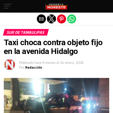
Salir de la versión móvil
SUR DE TAMAULIPAS
Taxi choca contra objeto fijo
en la avenida Hidalgo
Publicado
hace 6 meses
el
24 enero, 2026
Por
Redacción