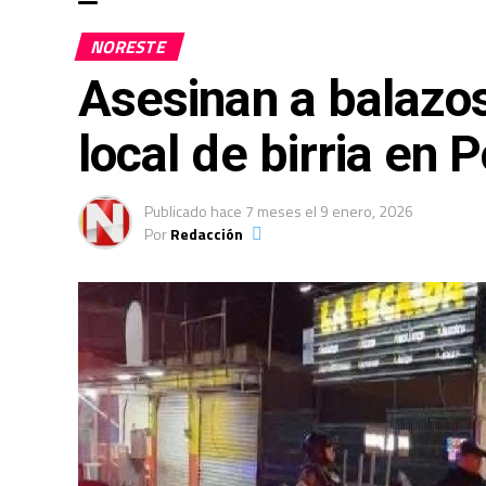
NORESTE
Asesinan a balazos
local de birria en 
Publicado
hace 7 meses
el
9 enero, 2026
Por
Redacción