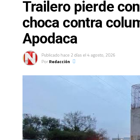
Trailero pierde con
choca contra colu
Apodaca
Publicado
hace 2 días
el
4 agosto, 2026
Por
Redacción