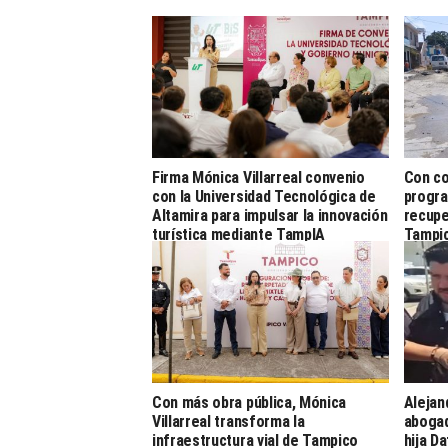
Firma Mónica Villarreal convenio
Con co
con la Universidad Tecnológica de
progra
Altamira para impulsar la innovación
recupe
turística mediante TampIA
Tampi
Con más obra pública, Mónica
Alejan
Villarreal transforma la
abogad
infraestructura vial de Tampico
hija D