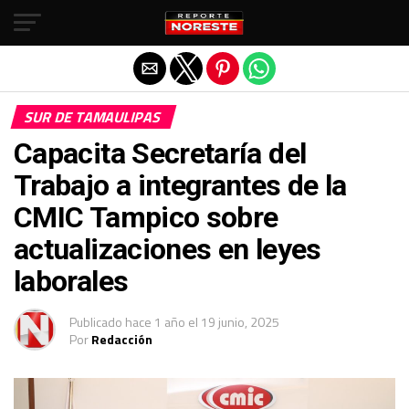
Salir de la versión móvil
SUR DE TAMAULIPAS
Capacita Secretaría del
Trabajo a integrantes de la
CMIC Tampico sobre
actualizaciones en leyes
laborales
Publicado
hace 1 año
el
19 junio, 2025
Por
Redacción