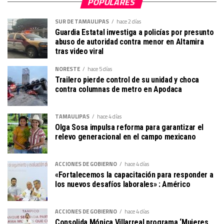
POPULARES
SUR DE TAMAULIPAS
hace 2 días
Guardia Estatal investiga a policías por presunto
abuso de autoridad contra menor en Altamira
tras video viral
NORESTE
hace 5 días
Trailero pierde control de su unidad y choca
contra columnas de metro en Apodaca
TAMAULIPAS
hace 4 días
Olga Sosa impulsa reforma para garantizar el
relevo generacional en el campo mexicano
ACCIONES DE GOBIERNO
hace 4 días
«Fortalecemos la capacitación para responder a
los nuevos desafíos laborales» : Américo
ACCIONES DE GOBIERNO
hace 4 días
Consolida Mónica Villarreal programa ‘Mujeres