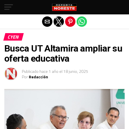
Salir de la versión móvil
CYEN
Busca UT Altamira ampliar su
oferta educativa
Publicado
hace 1 año
el
18 junio, 2025
Por
Redacción