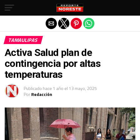
Salir de la versión móvil
TAMAULIPAS
Activa Salud plan de
contingencia por altas
temperaturas
Publicado
hace 1 año
el
13 mayo, 2025
Por
Redacción