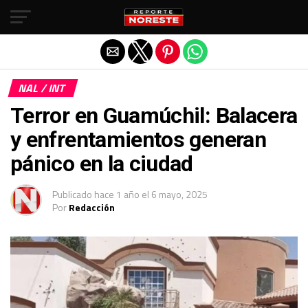
Salir de la versión móvil
NAL / INT
Terror en Guamúchil: Balacera
y enfrentamientos generan
pánico en la ciudad
Publicado
hace 1 año
el
6 mayo, 2025
Por
Redacción