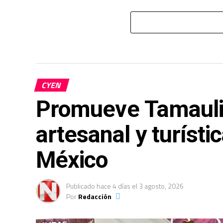
CYEN
Promueve Tamauli
artesanal y turísti
México
Publicado
hace 4 días
el
3 agosto, 2026
Por
Redacción