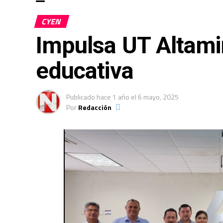
CYEN
Impulsa UT Altami
educativa
Publicado
hace 1 año
el
6 mayo, 2025
Por
Redacción