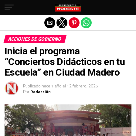
Salir de la versión móvil
ACCIONES DE GOBIERNO
Inicia el programa
“Conciertos Didácticos en tu
Escuela” en Ciudad Madero
Publicado
hace 1 año
el
12 febrero, 2025
Por
Redacción