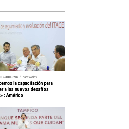
DE GOBIERNO
hace 4 días
cemos la capacitación para
r a los nuevos desafíos
s» : Américo