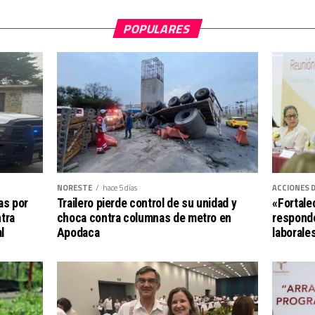
POPULARES
NORESTE
hace 5 días
ACCIONES 
Trailero pierde control de su unidad y
ías por
«Fortale
choca contra columnas de metro en
tra
responde
Apodaca
l
laborale