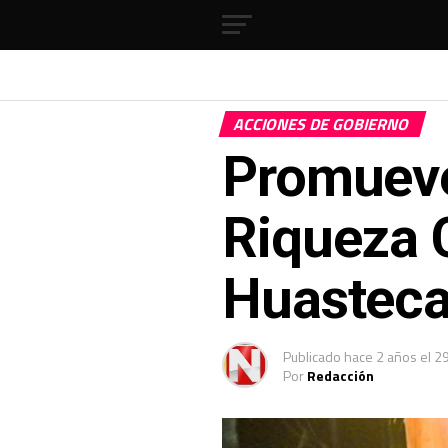
ACCIONES DE GOBIERNO
Promueve
Riqueza C
Huastec
Publicado
hace 2 años
el
29
Por
Redacción