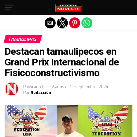
Salir de la versión móvil
TAMAULIPAS
Destacan tamaulipecos en
Grand Prix Internacional de
Fisicoconstructivismo
Publicado
hace 2 años
el
11 septiembre, 2024
Por
Redacción