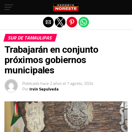
Salir de la versión móvil
SUR DE TAMAULIPAS
Trabajarán en conjunto
próximos gobiernos
municipales
Publicado
hace 2 años
el
7 agosto, 2024
Por
Irvin Sepulveda