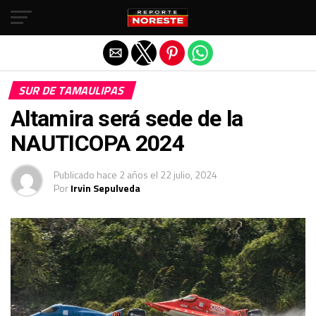
Salir de la versión móvil
SUR DE TAMAULIPAS
Altamira será sede de la
NAUTICOPA 2024
Publicado
hace 2 años
el
22 julio, 2024
Por
Irvin Sepulveda