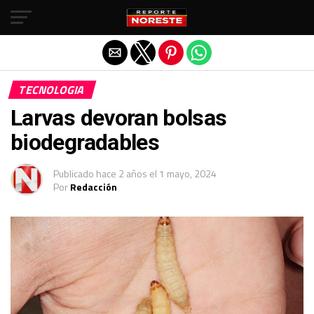
Salir de la versión móvil
TECNOLOGIA
Larvas devoran bolsas
biodegradables
Publicado
hace 2 años
el
1 mayo, 2024
Por
Redacción