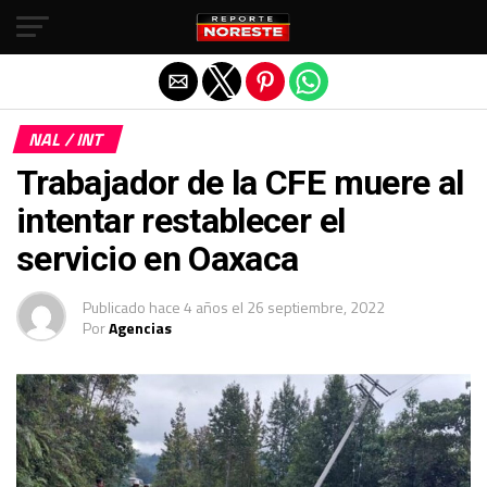
Salir de la versión móvil
NAL / INT
Trabajador de la CFE muere al
intentar restablecer el
servicio en Oaxaca
Publicado
hace 4 años
el
26 septiembre, 2022
Por
Agencias