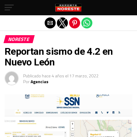
Salir de la versión móvil
NORESTE
Reportan sismo de 4.2 en
Nuevo León
Publicado
hace 4 años
el
17 marzo, 2022
Por
Agencias