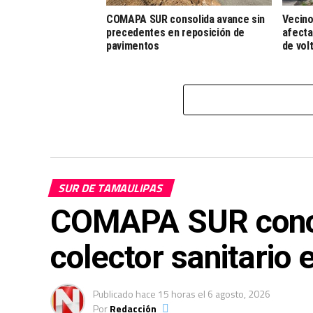
COMAPA SUR consolida avance sin
Vecino
precedentes en reposición de
afecta
pavimentos
de vol
SUR DE TAMAULIPAS
COMAPA SUR conclu
colector sanitario 
Publicado
hace 15 horas
el
6 agosto, 2026
Por
Redacción