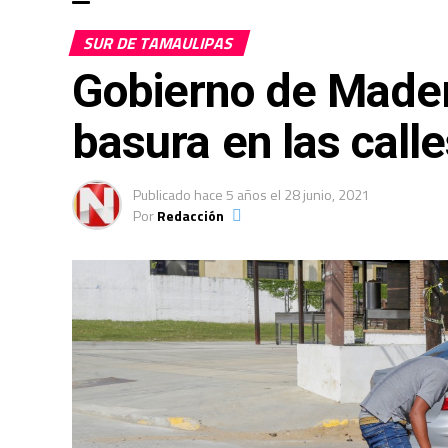
SUR DE TAMAULIPAS
Gobierno de Madero
basura en las call
Publicado
hace 5 años
el
28 junio, 2021
Por
Redacción