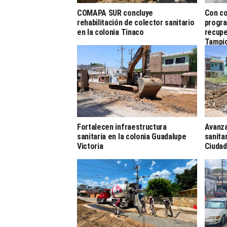
COMAPA SUR concluye
Con co
rehabilitación de colector sanitario
progra
en la colonia Tinaco
recupe
Tampi
Fortalecen infraestructura
Avanza
sanitaria en la colonia Guadalupe
sanita
Victoria
Ciuda