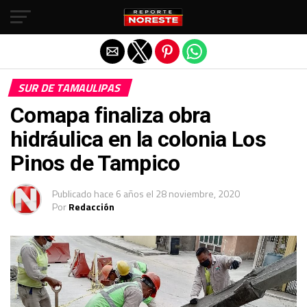
Salir de la versión móvil
SUR DE TAMAULIPAS
Comapa finaliza obra
hidráulica en la colonia Los
Pinos de Tampico
Publicado
hace 6 años
el
28 noviembre, 2020
Por
Redacción