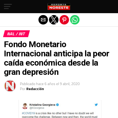
Salir de la versión móvil
NAL / INT
Fondo Monetario
Internacional anticipa la peor
caída económica desde la
gran depresión
Publicado
hace 6 años
el
9 abril, 2020
Por
Redacción