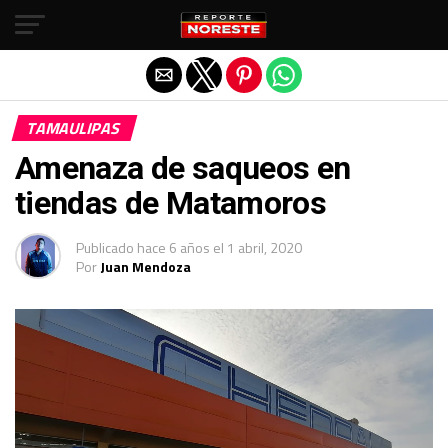
Salir de la versión móvil
TAMAULIPAS
Amenaza de saqueos en
tiendas de Matamoros
Publicado
hace 6 años
el
1 abril, 2020
Por
Juan Mendoza