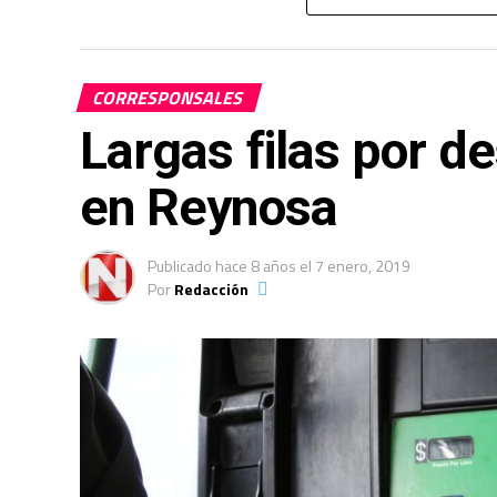
Se aseguraron 99 kilogramos de pirotecnia
el rescate de dos personas privadas de su 
CORRESPONSALES
foto: archivo.
Largas filas por d
en Reynosa
Publicado
hace 8 años
el
7 enero, 2019
Por
Redacción