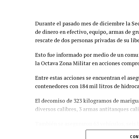
Durante el pasado mes de diciembre la Sec
de dinero en efectivo, equipo, armas de gr
rescate de dos personas privadas de su lib
Esto fue informado por medio de un comun
la Octava Zona Militar en acciones compren
Entre estas acciones se encuentran el ase
contenedores con 184 mil litros de hidroca
El decomiso de 323 kilogramos de mariguan
diversos calibres, 3 armas antitanques cali
También se aseguraron 63 vehículos, seis b
remolques.
CON