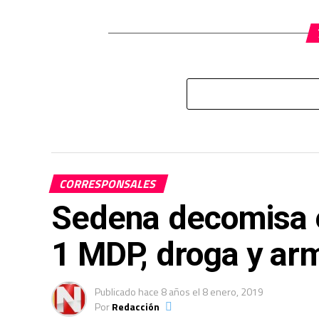
CORRESPONSALES
Sedena decomisa 
1 MDP, droga y ar
Publicado
hace 8 años
el
8 enero, 2019
Por
Redacción