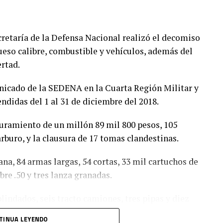
retaría de la Defensa Nacional realizó el decomiso
ueso calibre, combustible y vehículos, además del
ertad.
icado de la SEDENA en la Cuarta Región Militar y
didas del 1 al 31 de diciembre del 2018.
guramiento de un millón 89 mil 800 pesos, 105
rburo, y la clausura de 17 tomas clandestinas.
a, 84 armas largas, 54 cortas, 33 mil cartuchos de
bre .50 y tres lanza granadas.
lindados, seis tracto camiones, tres pipas y diez
TINUA LEYENDO