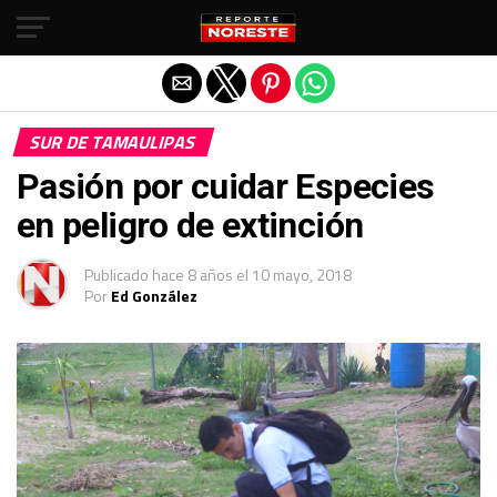
Salir de la versión móvil
SUR DE TAMAULIPAS
Pasión por cuidar Especies
en peligro de extinción
Publicado
hace 8 años
el
10 mayo, 2018
Por
Ed González