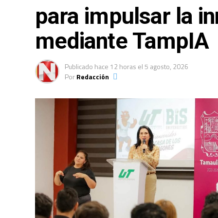
para impulsar la in
mediante TampIA
Publicado
hace 12 horas
el
5 agosto, 2026
Por
Redacción