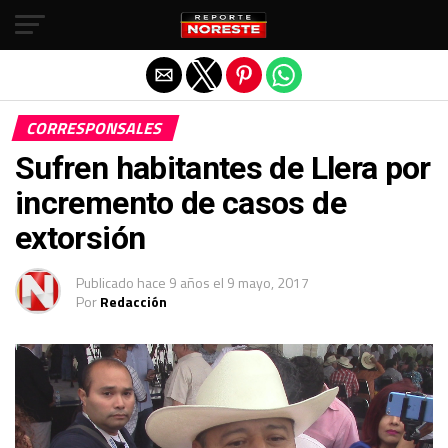
Salir de la versión móvil
CORRESPONSALES
Sufren habitantes de Llera por
incremento de casos de
extorsión
Publicado
hace 9 años
el
9 mayo, 2017
Por
Redacción