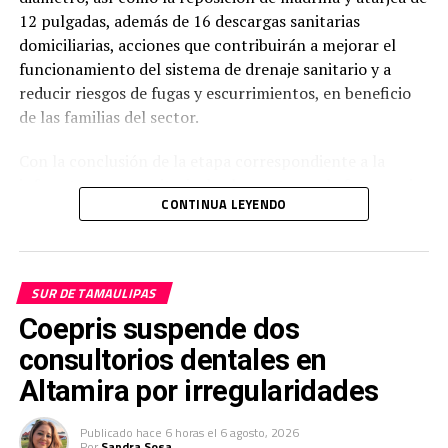
12 pulgadas, además de 16 descargas sanitarias
domiciliarias, acciones que contribuirán a mejorar el
funcionamiento del sistema de drenaje sanitario y a
reducir riesgos de fugas y escurrimientos, en beneficio
de las familias del sector.
Con la conclusión de la etapa correspondiente a la
infraestructura sanitaria, la obra entra en la fase previa
CONTINUA LEYENDO
a la programación de los trabajos de reposición del
pavimento, con lo que se dará continuidad al proceso de
rehabilitación integral.
SUR DE TAMAULIPAS
Estas acciones se desarrollan en coordinación con el
Coepris suspende dos
Ayuntamiento de Ciudad Madero, sumando esfuerzos
institucionales para fortalecer la infraestructura urbana
consultorios dentales en
y mejorar la calidad de los servicios públicos en una de
Altamira por irregularidades
las colonias con mayor tradición e historia del
municipio.
Publicado
hace 6 horas
el
6 agosto, 2026
Por
Sandra Sosa