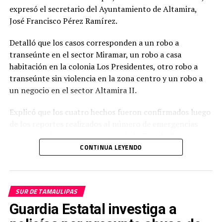
expresó el secretario del Ayuntamiento de Altamira,
José Francisco Pérez Ramírez.
Detalló que los casos corresponden a un robo a
transeúnte en el sector Miramar, un robo a casa
habitación en la colonia Los Presidentes, otro robo a
transeúnte sin violencia en la zona centro y un robo a
un negocio en el sector Altamira II.
Explicó que los cuatro hechos fueron confirmados luego
de los reportes realizados al número de emergencias
911 y atendidos por elementos de la Guardia Estatal.
CONTINUA LEYENDO
Pérez Ramírez señaló que, pese a estos incidentes, la
incidencia delictiva se mantiene baja, al contabilizar
únicamente cuatro robos durante una semana, por lo
SUR DE TAMAULIPAS
que consideró que Altamira continúa siendo un
municipio tranquilo en materia de seguridad.
Guardia Estatal investiga a