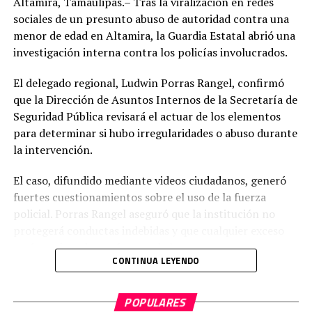
Altamira, Tamaulipas.– Tras la viralización en redes
sociales de un presunto abuso de autoridad contra una
menor de edad en Altamira, la Guardia Estatal abrió una
investigación interna contra los policías involucrados.
El delegado regional, Ludwin Porras Rangel, confirmó
que la Dirección de Asuntos Internos de la Secretaría de
Seguridad Pública revisará el actuar de los elementos
para determinar si hubo irregularidades o abuso durante
la intervención.
El caso, difundido mediante videos ciudadanos, generó
fuertes cuestionamientos sobre el uso de la fuerza
policial. Porras Rangel aseguró que la institución no
protegerá conductas indebidas y que cualquier exceso
será sancionado conforme a la ley.
CONTINUA LEYENDO
Según la versión oficial, los hechos iniciaron cuando una
patrulla detectó que una camioneta Nissan NP-300
POPULARES
blanca casi atropella a varias personas en el