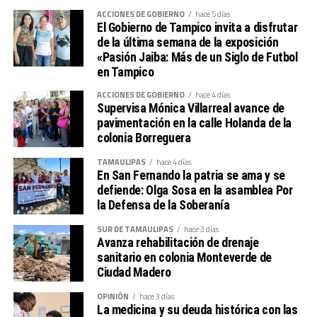
ACCIONES DE GOBIERNO
hace 5 días
fraccionamiento Los Mangos.
El Gobierno de Tampico invita a disfrutar
de la última semana de la exposición
Los oficiales intentaron detener al conductor, quien
«Pasión Jaiba: Más de un Siglo de Futbol
presuntamente huyó hasta un domicilio en Monte Alto.
en Tampico
Durante la intervención, los policías también habrían
ACCIONES DE GOBIERNO
hace 4 días
sido agredidos, hechos que fueron puestos a disposición
Supervisa Mónica Villarreal avance de
ministerial.
pavimentación en la calle Holanda de la
colonia Borreguera
Mientras concluyen las indagatorias, los elementos
señalados continúan en funciones.
TAMAULIPAS
hace 4 días
En San Fernando la patria se ama y se
defiende: Olga Sosa en la asamblea Por
El delegado exhortó a la ciudadanía a denunciar
la Defensa de la Soberanía
cualquier presunto abuso de autoridad al 911 y a
documentar las actuaciones policiales en video para
SUR DE TAMAULIPAS
hace 3 días
Avanza rehabilitación de drenaje
conocer el contexto completo.
sanitario en colonia Monteverde de
Ciudad Madero
OPINIÓN
hace 3 días
La medicina y su deuda histórica con las