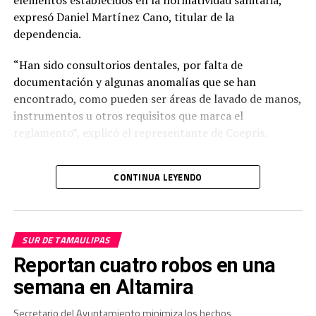
expresó Daniel Martínez Cano, titular de la
dependencia.
“Han sido consultorios dentales, por falta de
documentación y algunas anomalías que se han
encontrado, como pueden ser áreas de lavado de manos,
instrumentos u otros requisitos que marca el
reglamento”, explicó el representante de Coepris.
Señaló que la indicación del comisionado estatal, doctor
CONTINUA LEYENDO
Mario Rubio Orcádiz, es fortalecer el acompañamiento a
los propietarios de establecimientos para que cumplan
con los requisitos antes de aplicar medidas correctivas.
SUR DE TAMAULIPAS
Reportan cuatro robos en una
semana en Altamira
Secretario del Ayuntamiento minimiza los hechos