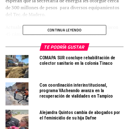
esperan que la secretaría de energía les otorgue cerca
de 300 millones de pesos para diversos equipamientos
del Tec. de Madero.
Actualmente con respecto a la vigilancia se instalaron
CONTINUA LEYENDO
45 cámaras de circuito cerrado, se contrató a una
empresa privada de vigilancia, restando la adquisición de
TE PODRÍA GUSTAR
60 cámaras de vigilancia y así disuadir los actos
delictivos tanto al interior como el exterior del plantel,
COMAPA SUR concluye rehabilitación de
se espera también que en el campus dos, que colinda
colector sanitario en la colonia Tinaco
con el boulevard López Mateos se realice la
construcción de la barda perimetral.
Con coordinación interinstitucional,
programa VAcheando avanza en la
recuperación de vialidades en Tampico
TEMAS RELACIONADOS:
CIUDAD MADERO
TEC DE MADERO
Alejandra Quintos cambia de abogados por
el feminicidio de su hija Dafne
LE SIGUE
Denuncian a un sacerdote por violencia contra una mujer