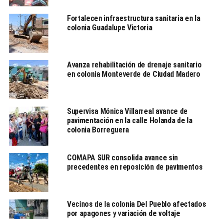
NO TE PIERDAS
Fortalecen infraestructura sanitaria en la
Alcaldes del sur de Tamaulipas suben puntos
colonia Guadalupe Victoria
Ed González
Avanza rehabilitación de drenaje sanitario
en colonia Monteverde de Ciudad Madero
Lic. En Psicología Clínica por la UNE, Diplomado en Sexualidad
Humana por la UNAM, LCC – UAT. Inició carrera en medios de
comunicación en 1996.
Supervisa Mónica Villarreal avance de
pavimentación en la calle Holanda de la
colonia Borreguera
COMAPA SUR consolida avance sin
precedentes en reposición de pavimentos
Vecinos de la colonia Del Pueblo afectados
por apagones y variación de voltaje