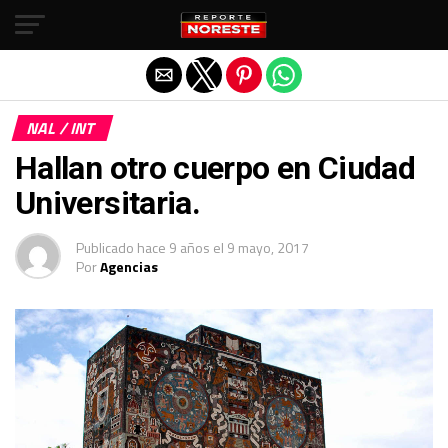
Salir de la versión móvil
NAL / INT
Hallan otro cuerpo en Ciudad
Universitaria.
Publicado
hace 9 años
el
9 mayo, 2017
Por
Agencias