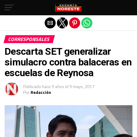
Salir de la versión móvil
CORRESPONSALES
Descarta SET generalizar
simulacro contra balaceras en
escuelas de Reynosa
Publicado
hace 9 años
el
9 mayo, 2017
Por
Redacción