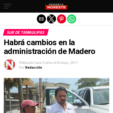
Salir de la versión móvil
SUR DE TAMAULIPAS
Habrá cambios en la
administración de Madero
Publicado
hace 9 años
el
8 mayo, 2017
Por
Redacción