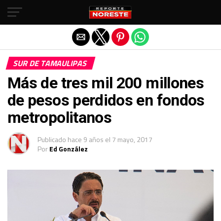
Salir de la versión móvil
SUR DE TAMAULIPAS
Más de tres mil 200 millones
de pesos perdidos en fondos
metropolitanos
Publicado
hace 9 años
el
7 mayo, 2017
Por
Ed González