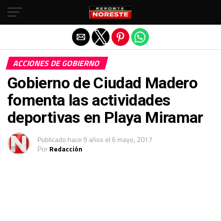
Salir de la versión móvil
ACCIONES DE GOBIERNO
Gobierno de Ciudad Madero
fomenta las actividades
deportivas en Playa Miramar
Publicado
hace 9 años
el
6 mayo, 2017
Por
Redacción