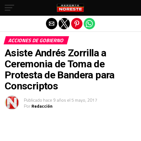
Salir de la versión móvil
ACCIONES DE GOBIERNO
Asiste Andrés Zorrilla a
Ceremonia de Toma de
Protesta de Bandera para
Conscriptos
Publicado
hace 9 años
el
5 mayo, 2017
Por
Redacción