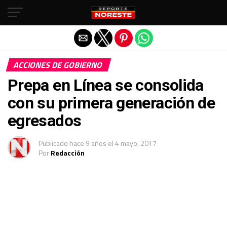
Salir de la versión móvil
ACCIONES DE GOBIERNO
Prepa en Línea se consolida
con su primera generación de
egresados
Publicado
hace 9 años
el
4 mayo, 2017
Por
Redacción