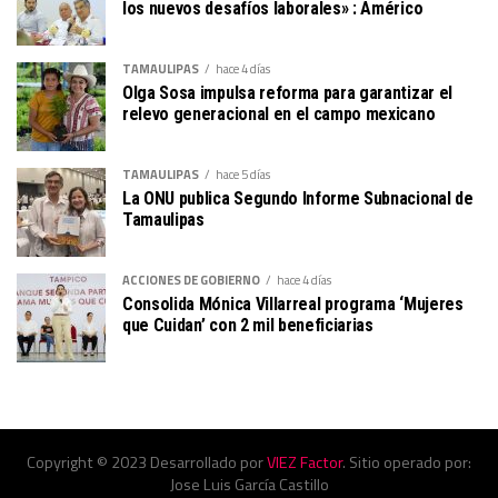
los nuevos desafíos laborales» : Américo
TAMAULIPAS
hace 4 días
Olga Sosa impulsa reforma para garantizar el
relevo generacional en el campo mexicano
TAMAULIPAS
hace 5 días
La ONU publica Segundo Informe Subnacional de
Tamaulipas
ACCIONES DE GOBIERNO
hace 4 días
Consolida Mónica Villarreal programa ‘Mujeres
que Cuidan’ con 2 mil beneficiarias
Copyright © 2023 Desarrollado por
VIEZ Factor
. Sitio operado por:
Jose Luis García Castillo