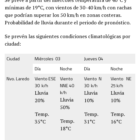
Se prevé a partir del miércoles temperatura de 40°C y
mínimas de 19°C, con vientos de 30-40 km/h con rachas
que podrían superar los 50 km/h en zonas costeras.
Probabilidad de lluvia durante el periodo de pronóstico.
Se prevén las siguientes condiciones climatológicas por
ciudad:
Ciudad
Miércoles 03
Jueves 04
Día
Noche
Día
Noche
Nvo. Laredo
Viento ESE
Viento
Viento N
Viento NE
30 k/h
NNE 40
30 k/h
25 k/h
k/h
Lluvia
Lluvia
Lluvia
Lluvia
20%
10%
10%
50%
Temp.
Temp.
Temp.
Temp.
35°C
31°C
16°C
18°C