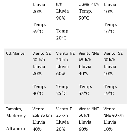
k/h
Lluvia 40%
Lluvia
Lluvia
Lluvia
Temp.
20%
10%
90%
30°C
Temp.
Temp.
Temp.
39ºC
16°C
20°C
Cd. Mante
Viento SE
Viento NE
Viento NNE
Viento SE
30 k/h
30 k/h
45 k/h
30 k/h
Lluvia
Lluvia
Lluvia
Lluvia
20%
60%
40%
10%
Temp.
Temp.
Temp.
Temp.
40ºC
25°C
33°C
19°C
Tampico,
Viento
Viento E
Viento NNE
Viento
ESE 35 k/h
35 k/h
50 k/h
NNE 40 k/h
Madero y
Lluvia
Lluvia
Lluvia
Lluvia
Altamira
40%
20%
60%
10%