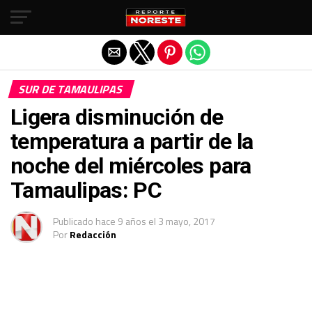
Salir de la versión móvil
SUR DE TAMAULIPAS
Ligera disminución de
temperatura a partir de la
noche del miércoles para
Tamaulipas: PC
Publicado
hace 9 años
el
3 mayo, 2017
Por
Redacción