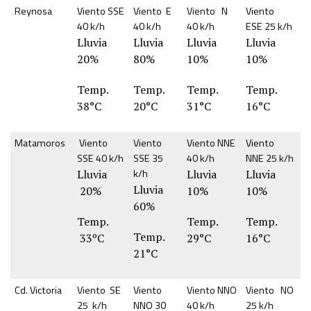
Reynosa
Viento SSE
Viento E
Viento N
Viento
40 k/h
40 k/h
40 k/h
ESE 25 k/h
Lluvia
Lluvia
Lluvia
Lluvia
20%
80%
10%
10%
Temp.
Temp.
Temp.
Temp.
38°C
20°C
31°C
16°C
Matamoros
Viento
Viento
Viento NNE
Viento
SSE 40 k/h
SSE 35
40 k/h
NNE 25 k/h
k/h
Lluvia
Lluvia
Lluvia
Lluvia
20%
10%
10%
60%
Temp.
Temp.
Temp.
Temp.
33ºC
29°C
16°C
21°C
Cd. Victoria
Viento SE
Viento
Viento NNO
Viento NO
25 k/h
NNO 30
40 k/h
25 k/h