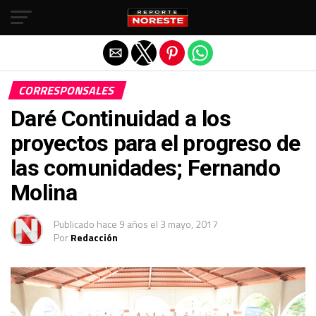
Salir de la versión móvil
CORRESPONSALES
Daré Continuidad a los
proyectos para el progreso de
las comunidades; Fernando
Molina
Publicado
hace 9 años
el
3 mayo, 2017
Por
Redacción